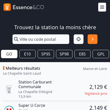
Trouvez la station la moins chère
GO
E10
SP95
SP98
E85
GPL
Meilleurs résultats
Maine-et-Loire
La Chapelle-Saint-Laud
Station Carburant
2,129 €
Communale
La Chapelle-D'Aligné
Vigilance prix
13,9 km
Super U Corze
2,149 €