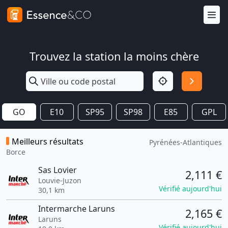
Trouvez la station la moins chère
GO
E10
SP95
SP98
E85
GPL
Meilleurs résultats
Pyrénées-Atlantiques
Borce
Sas Lovier
2,111 €
Louvie-Juzon
Vérifié aujourd'hui
30,1 km
Intermarche Laruns
2,165 €
Laruns
Vérifié aujourd'hui