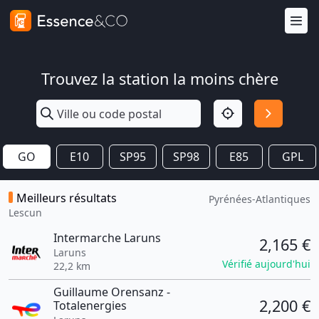
Trouvez la station la moins chère
GO
E10
SP95
SP98
E85
GPL
Meilleurs résultats
Pyrénées-Atlantiques
Lescun
Intermarche Laruns
2,165 €
Laruns
Vérifié aujourd'hui
22,2 km
Guillaume Orensanz -
2,200 €
Totalenergies