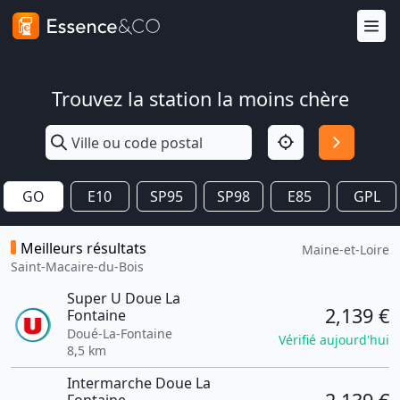
Trouvez la station la moins chère
GO
E10
SP95
SP98
E85
GPL
Meilleurs résultats
Maine-et-Loire
Saint-Macaire-du-Bois
Super U Doue La
2,139 €
Fontaine
Doué-La-Fontaine
Vérifié aujourd'hui
8,5 km
Intermarche Doue La