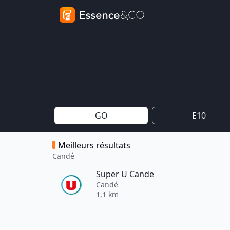
GO
E10
Meilleurs résultats
Candé
Super U Cande
Candé
1,1 km