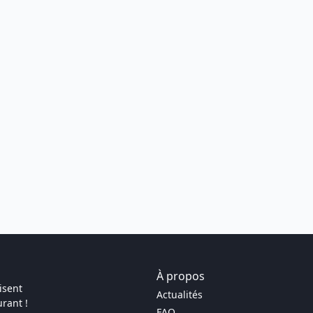
À propos
isent
Actualités
rant !
FAQ