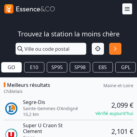
Trouvez la station la moins chère
GO
E10
SP95
SP98
E85
GPL
Meilleurs résultats
Maine-et-Loire
Châtelais
Segre-Dis
2,099 €
Sainte-Gemmes-D'Andigné
Vérifié aujourd'hui
10,2 km
Super U Craon St
2,101 €
Clement