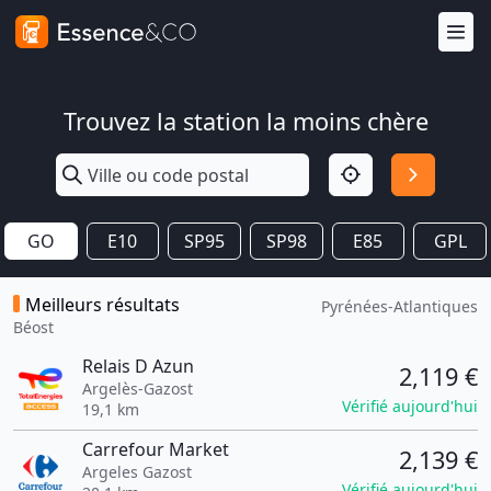
Trouvez la station la moins chère
GO
E10
SP95
SP98
E85
GPL
Meilleurs résultats
Pyrénées-Atlantiques
Béost
Relais D Azun
2,119 €
Argelès-Gazost
Vérifié aujourd'hui
19,1 km
Carrefour Market
2,139 €
Argeles Gazost
Vérifié aujourd'hui