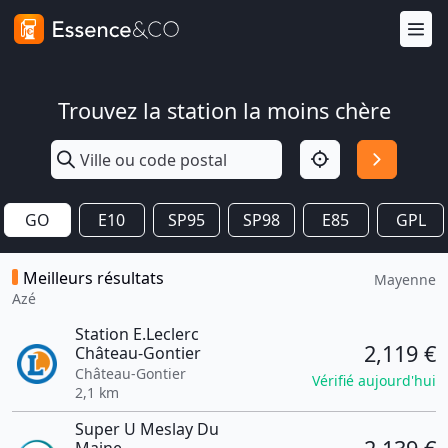
Trouvez la station la moins chère
GO
E10
SP95
SP98
E85
GPL
Meilleurs résultats
Mayenne
Azé
Station E.Leclerc
2,119 €
Château-Gontier
Château-Gontier
Vérifié aujourd'hui
2,1 km
Super U Meslay Du