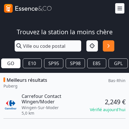
Trouvez la station la moins chère
GO
E10
SP95
SP98
E85
GPL
Meilleurs résultats
Bas-Rhin
Puberg
Carrefour Contact
2,249 €
Wingen/Moder
Wingen-Sur-Moder
Vérifié aujourd'hui
5,0 km