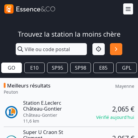
Trouvez la station la moins chère
GO
E10
SP95
SP98
E85
GPL
Meilleurs résultats
Mayenne
Peuton
Station E.Leclerc
2,065 €
Château-Gontier
Château-Gontier
Vérifié aujourd'hui
11,6 km
Super U Craon St