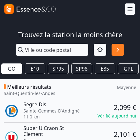
Trouvez la station la moins chère
GO
E10
SP95
SP98
E85
GPL
Meilleurs résultats
Mayenne
Saint-Quentin-les-Anges
Segre-Dis
2,099 €
Sainte-Gemmes-D'Andigné
Vérifié aujourd'hui
11,0 km
Super U Craon St
2,101 €
Clement