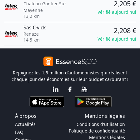
2,205 €
Chateau Gontier Sur
Mayenne
Vérifié aujourd'hui
13,2 km
Sas Ovick
2,208 €
Renaze
Vérifié aujourd'hui
14,5 km
Rejoignez les 1,5 million d'automobilistes qui réalisent
chaque jour des économies sur leur budget carburant !
À propos
Mentions légales
Actualités
Conditions d'utilisation
Politique de confidentialité
FAQ
Mentions légales
Contact