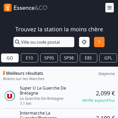
Trouvez la station la moins chère
GO
E10
SP95
SP98
E85
GPL
Meilleurs résultats
Mayenne
Brains-sur-les-Marches
Super U La Guerche De
2,099 €
Bretagne
La Guerche-De-Bretagne
Vérifié aujourd'hui
7,1 km
Intermarche La