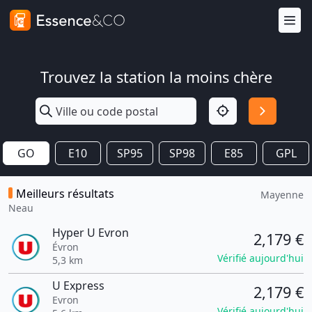
Trouvez la station la moins chère
GO
E10
SP95
SP98
E85
GPL
Meilleurs résultats
Mayenne
Neau
Hyper U Evron
2,179 €
Évron
Vérifié aujourd'hui
5,3 km
U Express
2,179 €
Evron
Vérifié aujourd'hui