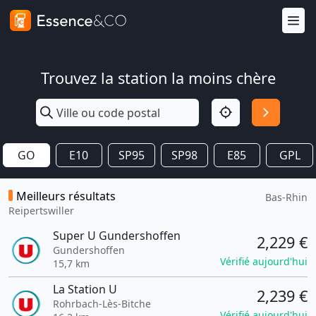
Trouvez la station la moins chère
GO
E10
SP95
SP98
E85
GPL
Meilleurs résultats
Bas-Rhin
Reipertswiller
Super U Gundershoffen
2,229 €
Gundershoffen
Vérifié aujourd'hui
15,7 km
La Station U
2,239 €
Rohrbach-Lès-Bitche
Vérifié aujourd'hui