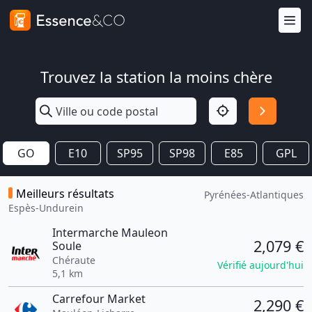
Trouvez la station la moins chère
GO
E10
SP95
SP98
E85
GPL
Meilleurs résultats
Pyrénées-Atlantiques
Espès-Undurein
Intermarche Mauleon
2,079 €
Soule
Chéraute
Vérifié aujourd'hui
5,1 km
Carrefour Market
2,290 €