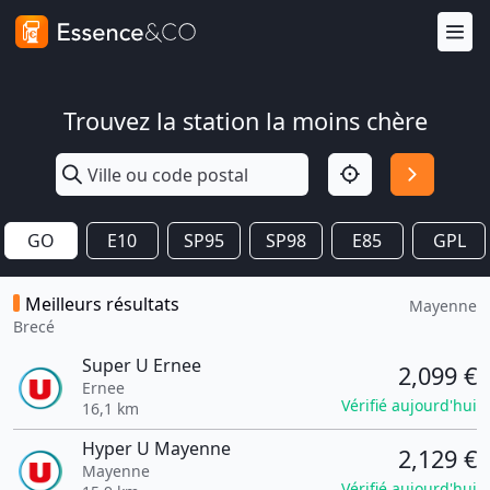
Trouvez la station la moins chère
GO
E10
SP95
SP98
E85
GPL
Meilleurs résultats
Mayenne
Brecé
Super U Ernee
2,099 €
Ernee
Vérifié aujourd'hui
16,1 km
Hyper U Mayenne
2,129 €
Mayenne
Vérifié aujourd'hui