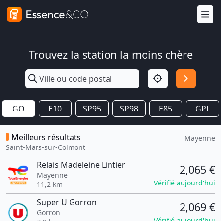
Trouvez la station la moins chère
GO
E10
SP95
SP98
E85
GPL
Meilleurs résultats
Mayenne
Saint-Mars-sur-Colmont
Relais Madeleine Lintier
2,065 €
Mayenne
Vérifié aujourd'hui
11,2 km
Super U Gorron
2,069 €
Gorron
Vérifié aujourd'hui