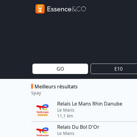
GO
E10
Meilleurs résultats
Spay
Relais Le Mans Rhin Danube
Le Mans
11,1 km
Relais Du Bol D'Or
Le Mans