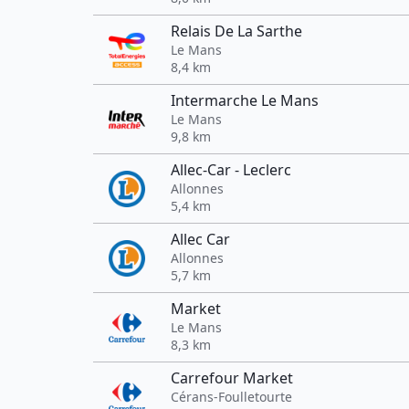
Relais De La Sarthe
Le Mans
8,4 km
Intermarche Le Mans
Le Mans
9,8 km
Allec-Car - Leclerc
Allonnes
5,4 km
Allec Car
Allonnes
5,7 km
Market
Le Mans
8,3 km
Carrefour Market
Cérans-Foulletourte