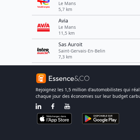
Le Mans
5,7 km
Avia
Le Mans
11,5 km
Sas Auroit
Saint-Gervais-En-Belin
7,3 km
Rejoignez les 1,5 million d'automobilistes qui réal
chaque jour des économies sur leur budget carbu