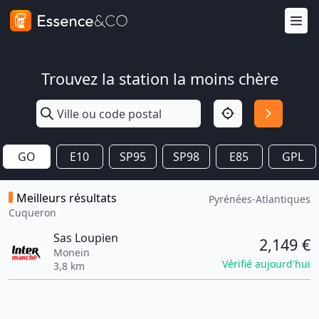
Trouvez la station la moins chère
GO
E10
SP95
SP98
E85
GPL
Meilleurs résultats
Pyrénées-Atlantiques
Cuqueron
Sas Loupien
2,149 €
Monein
Vérifié aujourd'hui
3,8 km