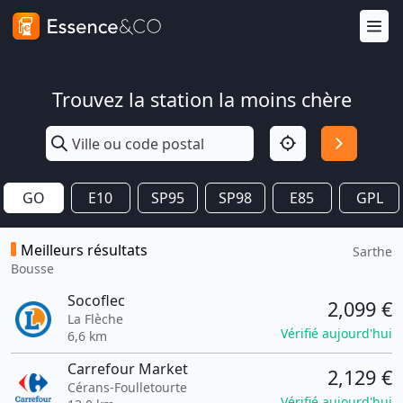
Trouvez la station la moins chère
GO
E10
SP95
SP98
E85
GPL
Meilleurs résultats
Sarthe
Bousse
Socoflec
2,099 €
La Flèche
Vérifié aujourd'hui
6,6 km
Carrefour Market
2,129 €
Cérans-Foulletourte
Vérifié aujourd'hui