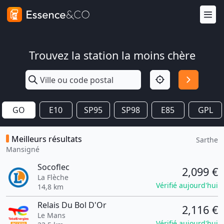
Trouvez la station la moins chère
GO
E10
SP95
SP98
E85
GPL
Meilleurs résultats
Sarthe
Mansigné
Socoflec
2,099 €
La Flèche
Vérifié aujourd'hui
14,8 km
Relais Du Bol D'Or
2,116 €
Le Mans
Vérifié aujourd'hui