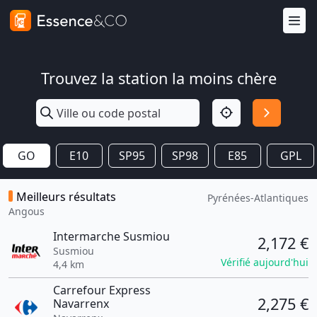
Trouvez la station la moins chère
GO
E10
SP95
SP98
E85
GPL
Meilleurs résultats
Pyrénées-Atlantiques
Angous
Intermarche Susmiou
2,172 €
Susmiou
Vérifié aujourd'hui
4,4 km
Carrefour Express
2,275 €
Navarrenx