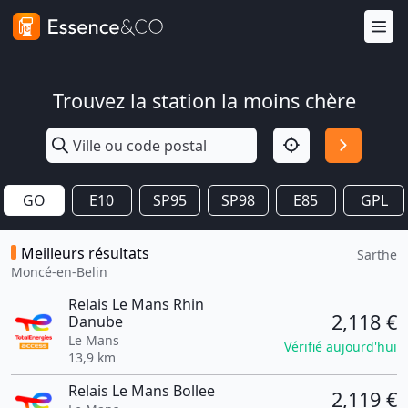
Trouvez la station la moins chère
GO
E10
SP95
SP98
E85
GPL
Meilleurs résultats
Sarthe
Moncé-en-Belin
Relais Le Mans Rhin
2,118 €
Danube
Le Mans
Vérifié aujourd'hui
13,9 km
Relais Le Mans Bollee
2,119 €