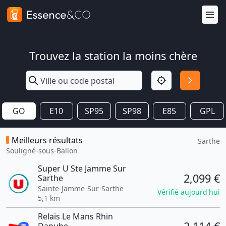
Trouvez la station la moins chère
GO
E10
SP95
SP98
E85
GPL
Meilleurs résultats
Sarthe
Souligné-sous-Ballon
Super U Ste Jamme Sur
2,099 €
Sarthe
Sainte-Jamme-Sur-Sarthe
Vérifié aujourd'hui
5,1 km
Relais Le Mans Rhin