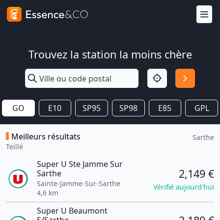
Trouvez la station la moins chère
GO
E10
SP95
SP98
E85
GPL
Meilleurs résultats
Sarthe
Teillé
Super U Ste Jamme Sur
2,149 €
Sarthe
Sainte-Jamme-Sur-Sarthe
Vérifié aujourd'hui
4,6 km
Super U Beaumont