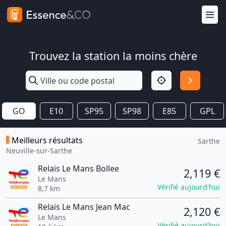
Trouvez la station la moins chère
GO
E10
SP95
SP98
E85
GPL
Meilleurs résultats
Sarthe
Neuville-sur-Sarthe
Relais Le Mans Bollee
2,119 €
Le Mans
Vérifié aujourd'hui
8,7 km
Relais Le Mans Jean Mac
2,120 €
Le Mans
Vérifié aujourd'hui