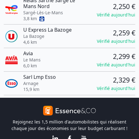
Relais Sarthe Sarge Le
2,250 €
Mans Nord
Sargé-Lès-Le-Mans
Vérifié aujourd'hui
3,8 km
U Express La Bazoge
2,259 €
La Bazoge
Vérifié aujourd'hui
4,6 km
Avia
2,299 €
Le Mans
Vérifié aujourd'hui
6,0 km
Sarl Lmp Esso
2,329 €
Arnage
Vérifié aujourd'hui
15,9 km
Rejoignez les 1,5 million d'automobilistes qui réalisent
chaque jour des économies sur leur budget carburant !