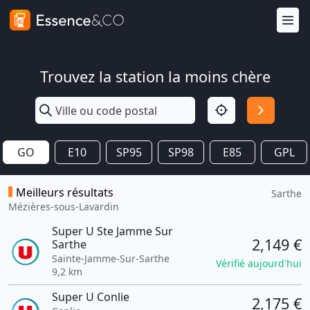
Trouvez la station la moins chère
GO
E10
SP95
SP98
E85
GPL
Meilleurs résultats
Sarthe
Mézières-sous-Lavardin
Super U Ste Jamme Sur
2,149 €
Sarthe
Sainte-Jamme-Sur-Sarthe
Vérifié aujourd'hui
9,2 km
Super U Conlie
2,175 €