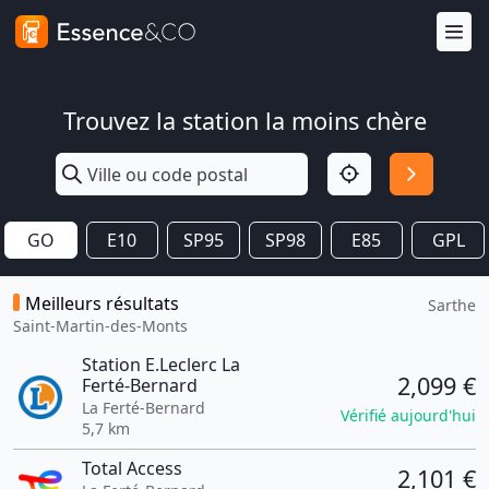
Trouvez la station la moins chère
GO
E10
SP95
SP98
E85
GPL
Meilleurs résultats
Sarthe
Saint-Martin-des-Monts
Station E.Leclerc La
2,099 €
Ferté-Bernard
La Ferté-Bernard
Vérifié aujourd'hui
5,7 km
Total Access
2,101 €