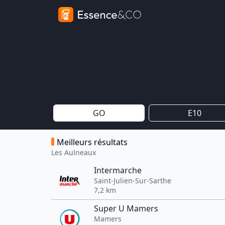
GO
E10
Meilleurs résultats
Les Aulneaux
Intermarche
Saint-Julien-Sur-Sarthe
7,2 km
Super U Mamers
Mamers