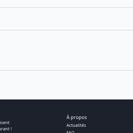
À propos
isent
Actualités
rant !
FAQ