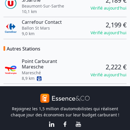
2,189 €
S/Sarthe
Beaumont-Sur-Sarthe
Vérifié aujourd'hui
10,1 km
Carrefour Contact
2,199 €
Ballon St Mars
Vérifié aujourd'hui
9,0 km
Autres Stations
Point Carburant
2,222 €
Maresche
Maresché
Vérifié aujourd'hui
8,9 km
Rejoignez les 1,5 million d'automobilistes qui réalisent
chaque jour des économies sur leur budget carburant !