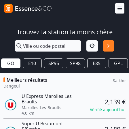
Trouvez la station la moins chère
GO
E10
SP95
SP98
E85
GPL
Meilleurs résultats
Sarthe
Dangeul
U Express Marolles Les
2,139 €
Braults
Marolles-Les-Braults
Vérifié aujourd'hui
4,0 km
Super U Beaumont