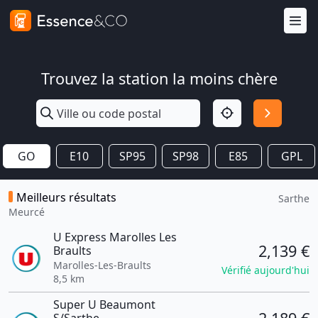
Trouvez la station la moins chère
GO
E10
SP95
SP98
E85
GPL
Meilleurs résultats
Sarthe
Meurcé
U Express Marolles Les
2,139 €
Braults
Marolles-Les-Braults
Vérifié aujourd'hui
8,5 km
Super U Beaumont