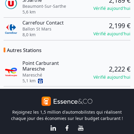
2,189 €
S/Sarthe
Beaumont-Sur-Sarthe
Vérifié aujourd'hui
5,6 km
Carrefour Contact
2,199 €
Ballon St Mars
Vérifié aujourd'hui
8,0 km
Autres Stations
Point Carburant
2,222 €
Maresche
Maresché
Vérifié aujourd'hui
5,1 km
Rejoignez les 1,5 million d'automobilistes qui réalisent
chaque jour des économies sur leur budget carburant !