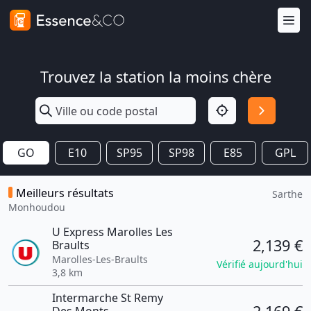
Trouvez la station la moins chère
GO
E10
SP95
SP98
E85
GPL
Meilleurs résultats
Sarthe
Monhoudou
U Express Marolles Les
2,139 €
Braults
Marolles-Les-Braults
Vérifié aujourd'hui
3,8 km
Intermarche St Remy