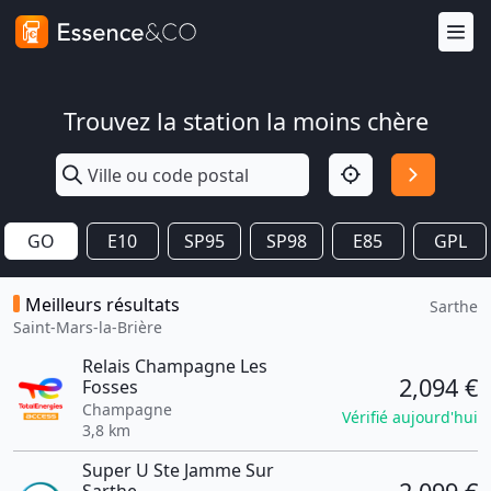
Trouvez la station la moins chère
GO
E10
SP95
SP98
E85
GPL
Meilleurs résultats
Sarthe
Saint-Mars-la-Brière
Relais Champagne Les
2,094 €
Fosses
Champagne
Vérifié aujourd'hui
3,8 km
Super U Ste Jamme Sur