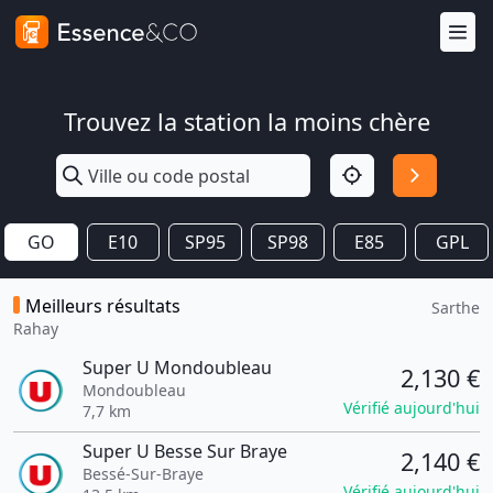
Trouvez la station la moins chère
GO
E10
SP95
SP98
E85
GPL
Meilleurs résultats
Sarthe
Rahay
Super U Mondoubleau
2,130 €
Mondoubleau
Vérifié aujourd'hui
7,7 km
Super U Besse Sur Braye
2,140 €
Bessé-Sur-Braye
Vérifié aujourd'hui