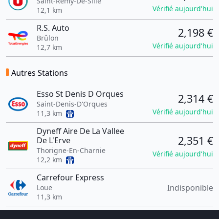
Saint-Rémy-De-Sillé
Vérifié aujourd'hui
12,1 km
R.S. Auto
2,198 €
Brûlon
Vérifié aujourd'hui
12,7 km
Autres Stations
Esso St Denis D Orques
2,314 €
Saint-Denis-D'Orques
Vérifié aujourd'hui
11,3 km
Dyneff Aire De La Vallee
2,351 €
De L'Erve
Thorigne-En-Charnie
Vérifié aujourd'hui
12,2 km
Carrefour Express
Indisponible
Loue
11,3 km