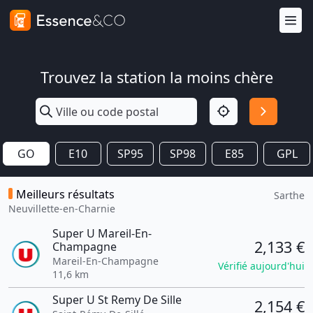
Trouvez la station la moins chère
GO
E10
SP95
SP98
E85
GPL
Meilleurs résultats
Sarthe
Neuvillette-en-Charnie
Super U Mareil-En-
2,133 €
Champagne
Mareil-En-Champagne
Vérifié aujourd'hui
11,6 km
Super U St Remy De Sille
2,154 €