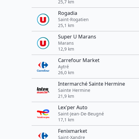
25,7 km
Rogadia
Saint-Rogatien
25,1 km
Super U Marans
Marans
12,9 km
Carrefour Market
Aytré
26,0 km
Intermarché Sainte Hermine
Sainte Hermine
21,9 km
Lex'per Auto
Saint-Jean-De-Beugné
17,1 km
Fenixmarket
Saint-Xandre