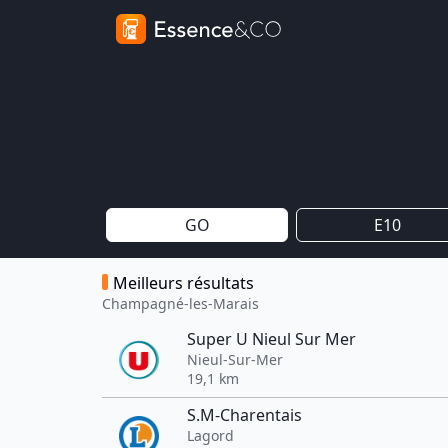
GO
E10
Meilleurs résultats
Champagné-les-Marais
Super U Nieul Sur Mer
Nieul-Sur-Mer
19,1 km
S.M-Charentais
Lagord