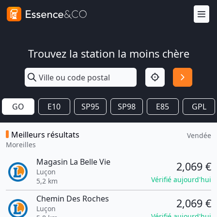
Trouvez la station la moins chère
GO
E10
SP95
SP98
E85
GPL
Meilleurs résultats
Vendée
Moreilles
Magasin La Belle Vie
2,069 €
Luçon
Vérifié aujourd'hui
5,2 km
Chemin Des Roches
2,069 €
Luçon
Vérifié aujourd'hui