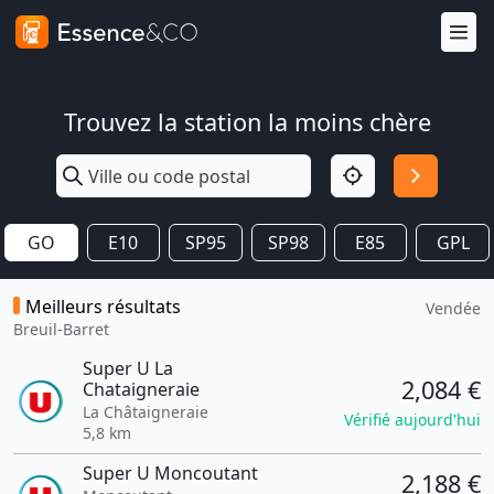
Trouvez la station la moins chère
GO
E10
SP95
SP98
E85
GPL
Meilleurs résultats
Vendée
Breuil-Barret
Super U La
2,084 €
Chataigneraie
La Châtaigneraie
Vérifié aujourd'hui
5,8 km
Super U Moncoutant
2,188 €