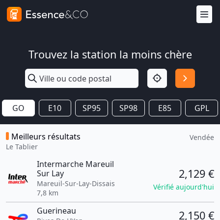
Trouvez la station la moins chère
GO
E10
SP95
SP98
E85
GPL
Meilleurs résultats
Vendée
Le Tablier
Intermarche Mareuil
2,129 €
Sur Lay
Mareuil-Sur-Lay-Dissais
Vérifié aujourd'hui
7,8 km
Guerineau
2,150 €