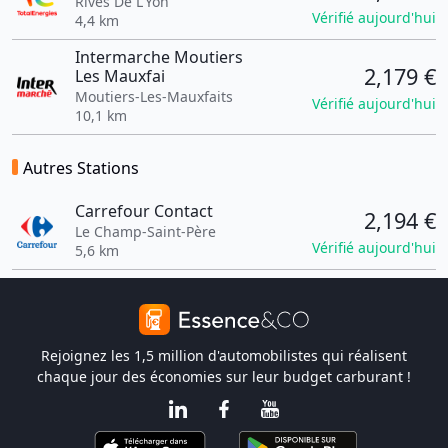
Rives De L'Yon
Vérifié aujourd'hui
4,4 km
Intermarche Moutiers
2,179 €
Les Mauxfai
Moutiers-Les-Mauxfaits
Vérifié aujourd'hui
10,1 km
Autres Stations
Carrefour Contact
2,194 €
Le Champ-Saint-Père
Vérifié aujourd'hui
5,6 km
Rejoignez les 1,5 million d'automobilistes qui réalisent
chaque jour des économies sur leur budget carburant !