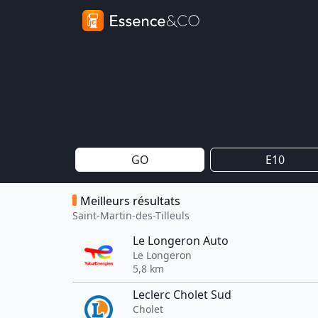
GO
E10
Meilleurs résultats
Saint-Martin-des-Tilleuls
Le Longeron Auto
Le Longeron
5,8 km
Leclerc Cholet Sud
Cholet