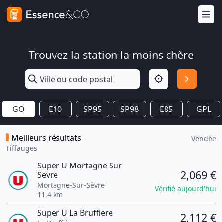
Trouvez la station la moins chère
GO
E10
SP95
SP98
E85
GPL
Meilleurs résultats
Vendée
Tiffauges
Super U Mortagne Sur
2,069 €
Sevre
Mortagne-Sur-Sèvre
Vérifié aujourd'hui
11,4 km
Super U La Bruffiere
2,112 €