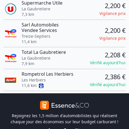
Supermarche Utile
2,200 €
La Gaubretiere
Vigilance prix
7,3 km
Sarl Automobiles
2,200 €
Vendee Services
Treize-Septiers
Vigilance prix
11,4 km
Total La Gaubretiere
2,208 €
La Gaubretiere
Vérifié aujourd'hui
7,9 km
Rompetrol Les Herbiers
2,386 €
Les Herbiers
Vérifié aujourd'hui
11,6 km
Rejoignez les 1,5 million d'automobilistes qui réalisent
chaque jour des économies sur leur budget carburant !