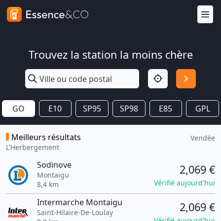
Trouvez la station la moins chère
GO
E10
SP95
SP98
E85
GPL
Meilleurs résultats
Vendée
L'Herbergement
Sodinove
2,069 €
Montaigu
Vérifié aujourd'hui
8,4 km
Intermarche Montaigu
2,069 €
Saint-Hilaire-De-Loulay
Vérifié aujourd'hui