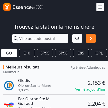
Trouvez la station la moins chère
GO
E10
SP95
SP98
E85
GPL
Meilleurs résultats
Pyrénées-Atlantiques
Moumour
Olodis
2,153 €
Oloron-Sainte-Marie
Vérifié aujourd'hui
3,9 km
Eor Oloron Ste M
2,204 €
Guiraud