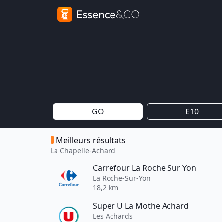
GO
E10
Meilleurs résultats
La Chapelle-Achard
Carrefour La Roche Sur Yon
La Roche-Sur-Yon
18,2 km
Super U La Mothe Achard
Les Achards