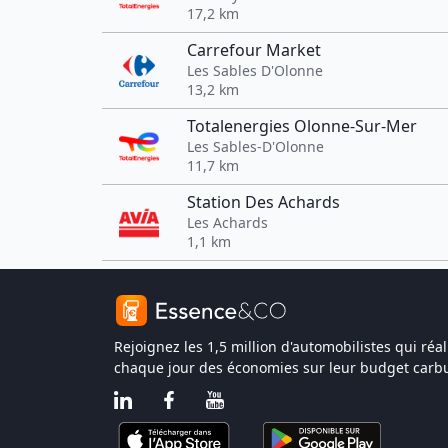
17,2 km
Carrefour Market
Les Sables D'Olonne
13,2 km
Totalenergies Olonne-Sur-Mer
Les Sables-D'Olonne
11,7 km
Station Des Achards
Les Achards
1,1 km
Rejoignez les 1,5 million d'automobilistes qui réal
chaque jour des économies sur leur budget carbu