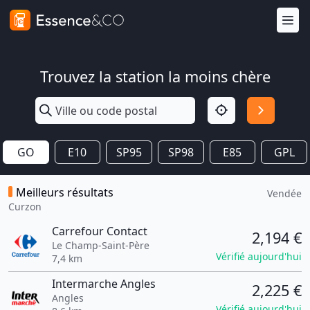
Trouvez la station la moins chère
GO
E10
SP95
SP98
E85
GPL
Meilleurs résultats
Vendée
Curzon
Carrefour Contact
2,194 €
Le Champ-Saint-Père
Vérifié aujourd'hui
7,4 km
Intermarche Angles
2,225 €
Angles
Vérifié aujourd'hui