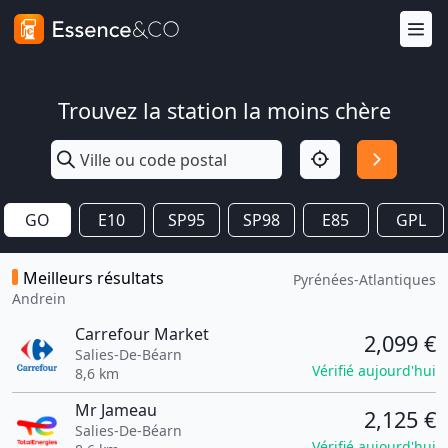
Trouvez la station la moins chère
GO
E10
SP95
SP98
E85
GPL
Meilleurs résultats
Pyrénées-Atlantiques
Andrein
Carrefour Market
2,099 €
Salies-De-Béarn
Vérifié aujourd'hui
8,6 km
Mr Jameau
2,125 €
Salies-De-Béarn
Vérifié aujourd'hui