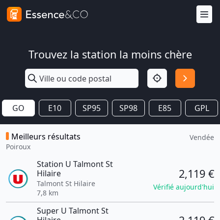
Trouvez la station la moins chère
GO
E10
SP95
SP98
E85
GPL
Meilleurs résultats
Vendée
Poiroux
Station U Talmont St
2,119 €
Hilaire
Talmont St Hilaire
Vérifié aujourd'hui
7,8 km
Super U Talmont St