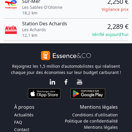
2,250 €
Sur-Mer
Les Sables-D'Olonne
Vigilance prix
18,2 km
Station Des Achards
2,289 €
Les Achards
Vérifié aujourd'hui
12,1 km
Rejoignez les 1,5 million d'automobilistes qui réalisent
chaque jour des économies sur leur budget carburant !
À propos
Mentions légales
Actualités
Conditions d'utilisation
Politique de confidentialité
FAQ
Mentions légales
Contact