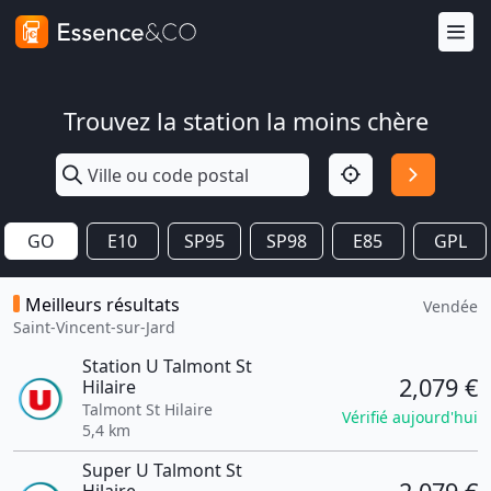
Trouvez la station la moins chère
GO
E10
SP95
SP98
E85
GPL
Meilleurs résultats
Vendée
Saint-Vincent-sur-Jard
Station U Talmont St
2,079 €
Hilaire
Talmont St Hilaire
Vérifié aujourd'hui
5,4 km
Super U Talmont St