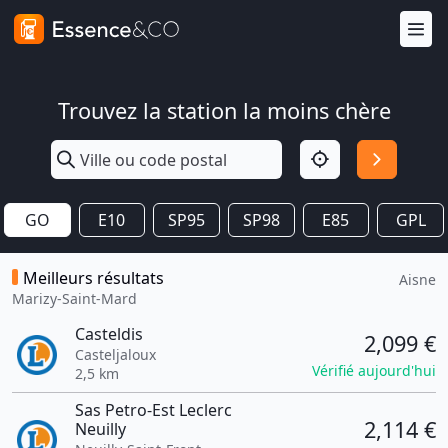
Trouvez la station la moins chère
GO
E10
SP95
SP98
E85
GPL
Meilleurs résultats
Aisne
Marizy-Saint-Mard
Casteldis
2,099 €
Casteljaloux
Vérifié aujourd'hui
2,5 km
Sas Petro-Est Leclerc
2,114 €
Neuilly