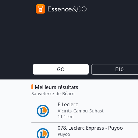
GO
E10
Meilleurs résultats
Sauveterre-de-Béarn
E.Leclerc
Aïcirits-Camou-Suhast
11,1 km
078. Leclerc Express - Puyoo
Puyoo